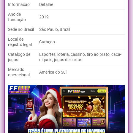
Informação
Detalhe
Ano de
2019
fundação
Sede no Brasil
São Paulo, Brazil
Local de
Curaçao
registro legal
Catálogo de
Esportes, loteria, cassino, tiro ao prato, caça-
jogos
níqueis, jogos de cartas
Mercado
Ámérica do Sul
operacional