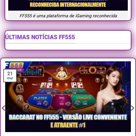
FF555 é uma plataforma de iGaming reconhecida
internacionalmente
ÚLTIMAS NOTÍCIAS FF555
Valores Fundamentais que Definem a FF555
A confiança no entretenimento online não vem de
publicidade, mas de como a plataforma lida com
dados, pagamentos e reclamações. A FF555 segue três
21
pilares: transparência operacional, segurança da
mar
informação e atendimento responsável. Cada pilar é
concretizado por processos técnicos e termos
claramente exibidos.
Veja mais em:
Apostas esportivas ff555
Transparência nos Resultados e Processo de
Pagamento