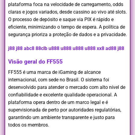
plataforma foca na velocidade de carregamento, odds
claras e jogos variados, desde cassino ao vivo até slots.
O processo de depósito e saque via PIX é rápido e
eficiente, minimizando o tempo de espera. A política de
segurança prioriza a proteção de dados e a privacidade.
j88
j88
abc8
88clb
u888
u888
u888
u888
xx8
ad88
j88
Visão geral do FF555
FF555 é uma marca de iGaming de alcance
internacional, com sede no Brasil. O sistema foi
desenvolvido para atender o mercado com alto nível de
confiabilidade e excelente qualidade operacional. A
plataforma opera dentro de um marco legal e é
supervisionada de perto por autoridades regulatórias,
garantindo um ambiente transparente e justo para
todos os membros.