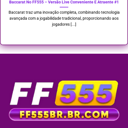
Baccarat No FF555 – Versão Live Conveniente E Atraente #1
A FF555 mantém o princípio de divulgar as regras de
Baccarat traz uma inovação completa, combinando tecnologia
bônus, requisitos de receita e prazos para evitar mal-
avançada com a jogabilidade tradicional, proporcionando aos
entendidos. Cada jogo exibe suas regras e odds
jogadores [...]
conforme o padrão do provedor, permitindo que os
usuários tenham dados antes de apostar. O histórico de
apostas e resultados são registrados nas contas para
facilitar a verificação, se necessário.
Segurança de Dados com Criptografia Moderna
A FF555 utiliza criptografia SSL 256-bit para proteger
os dados transmitidos, reduzindo o risco de
interceptação ou roubo de informações. A proteção da
conta recomenda a ativação da autenticação adicional
e monitora logins suspeitos para alertar precocemente.
A política de privacidade limita o acesso interno com
base em permissões, minimizando erros humanos.